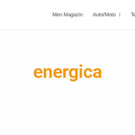
Men Magazin
Auto/Moto
T
energica