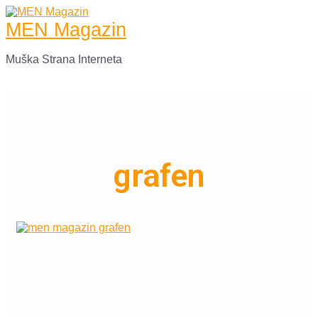
Skip
to
MEN Magazin
content
Muška Strana Interneta
Main
Menu
grafen