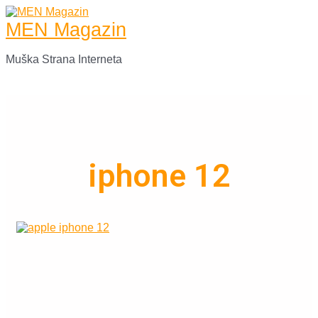
Skip
to
MEN Magazin
content
Muška Strana Interneta
Main
Menu
iphone 12