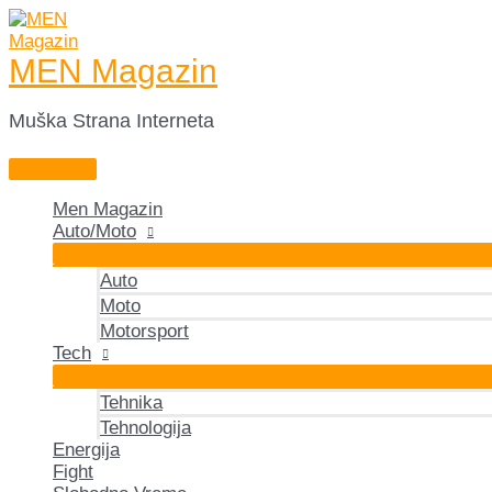
Skip
to
content
MEN Magazin
Muška Strana Interneta
Main
Menu
Men Magazin
Auto/Moto
Auto
Moto
Motorsport
Tech
Tehnika
Tehnologija
Energija
Fight