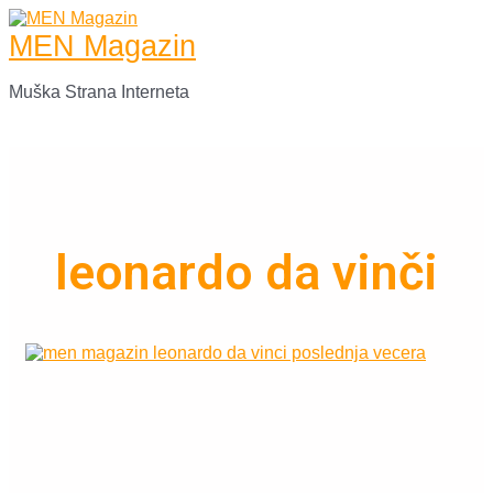
Skip
to
MEN Magazin
content
Muška Strana Interneta
Main
Menu
leonardo da vinči