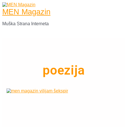
Skip
to
MEN Magazin
content
Muška Strana Interneta
Main
Menu
poezija