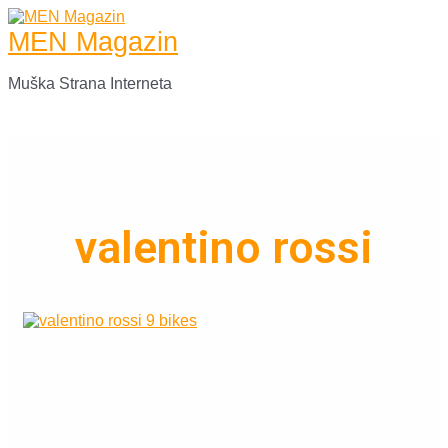
Skip
to
MEN Magazin
content
Muška Strana Interneta
Main
Menu
valentino rossi