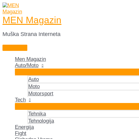
MEN Magazin
Muška Strana Interneta
Men Magazin
Auto/Moto
Auto
Moto
Motorsport
Tech
Tehnika
Tehnologija
Energija
Fight