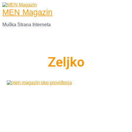
Skip
to
MEN Magazin
content
Muška Strana Interneta
Main
Menu
Zeljko