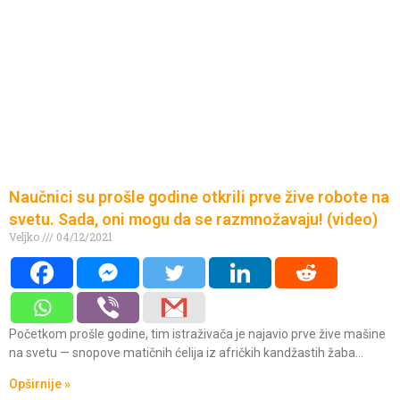
Naučnici su prošle godine otkrili prve žive robote na
svetu. Sada, oni mogu da se razmnožavaju! (video)
Veljko
04/12/2021
Početkom prošle godine, tim istraživača je najavio prve žive mašine
na svetu — snopove matičnih ćelija iz afričkih kandžastih žaba…
Opširnije »