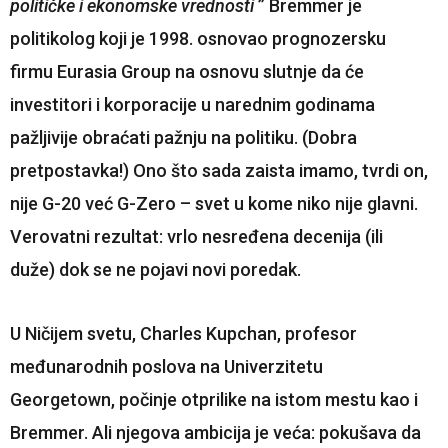
političke i ekonomske vrednosti
” Bremmer je
politikolog koji je 1998. osnovao prognozersku
firmu Eurasia Group na osnovu slutnje da će
investitori i korporacije u narednim godinama
pažljivije obraćati pažnju na politiku. (Dobra
pretpostavka!) Ono što sada zaista imamo, tvrdi on,
nije G-20 već G-Zero – svet u kome niko nije glavni.
Verovatni rezultat: vrlo nesređena decenija (ili
duže) dok se ne pojavi novi poredak.
U Ničijem svetu, Charles Kupchan, profesor
međunarodnih poslova na Univerzitetu
Georgetown, počinje otprilike na istom mestu kao i
Bremmer. Ali njegova ambicija je veća: pokušava da