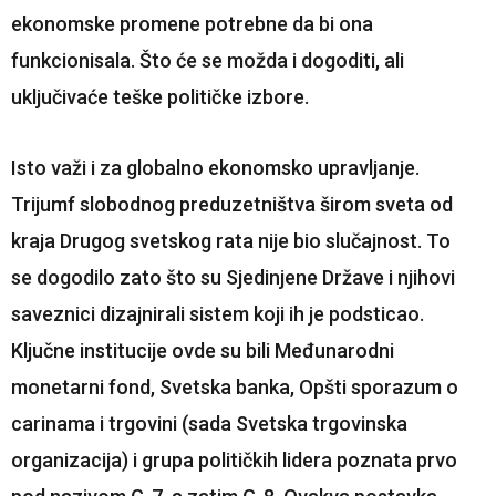
ekonomske promene potrebne da bi ona
funkcionisala. Što će se možda i dogoditi, ali
uključivaće teške političke izbore.
Isto važi i za globalno ekonomsko upravljanje.
Trijumf slobodnog preduzetništva širom sveta od
kraja Drugog svetskog rata nije bio slučajnost. To
se dogodilo zato što su Sjedinjene Države i njihovi
saveznici dizajnirali sistem koji ih je podsticao.
Ključne institucije ovde su bili Međunarodni
monetarni fond, Svetska banka, Opšti sporazum o
carinama i trgovini (sada Svetska trgovinska
organizacija) i grupa političkih lidera poznata prvo