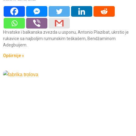
Hrvatske i balkanska zvezda u usponu, Antonio Plazibat, ukrstio je
rukavice sa najboljim rumunskim teškašem, Bendžaminom
Adegbuijem.
Opširnije »