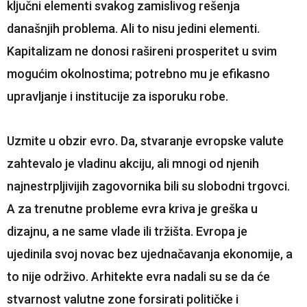
ključni elementi svakog zamislivog rešenja
današnjih problema. Ali to nisu jedini elementi.
Kapitalizam ne donosi rašireni prosperitet u svim
mogućim okolnostima; potrebno mu je efikasno
upravljanje i institucije za isporuku robe.
Uzmite u obzir evro. Da, stvaranje evropske valute
zahtevalo je vladinu akciju, ali mnogi od njenih
najnestrpljivijih zagovornika bili su slobodni trgovci.
A za trenutne probleme evra kriva je greška u
dizajnu, a ne same vlade ili tržišta. Evropa je
ujedinila svoj novac bez ujednačavanja ekonomije, a
to nije održivo. Arhitekte evra nadali su se da će
stvarnost valutne zone forsirati političke i