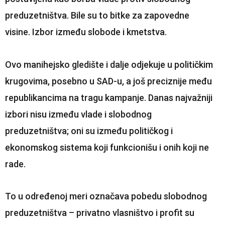
preduzetništva. Bile su to bitke za zapovedne
visine. Izbor između slobode i kmetstva.
Ovo manihejsko gledište i dalje odjekuje u političkim
krugovima, posebno u SAD-u, a još preciznije među
republikancima na tragu kampanje. Danas najvažniji
izbori nisu između vlade i slobodnog
preduzetništva; oni su između političkog i
ekonomskog sistema koji funkcionišu i onih koji ne
rade.
To u određenoj meri označava pobedu slobodnog
preduzetništva – privatno vlasništvo i profit su