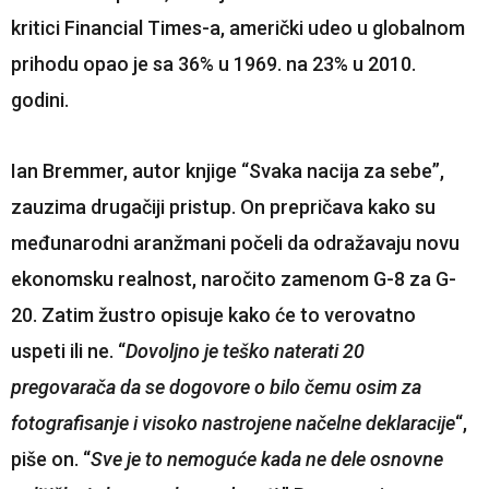
kritici Financial Times-a, američki udeo u globalnom
prihodu opao je sa 36% u 1969. na 23% u 2010.
godini.
Ian Bremmer, autor knjige “Svaka nacija za sebe”,
zauzima drugačiji pristup. On prepričava kako su
međunarodni aranžmani počeli da odražavaju novu
ekonomsku realnost, naročito zamenom G-8 za G-
20. Zatim žustro opisuje kako će to verovatno
uspeti ili ne. “
Dovoljno je teško naterati 20
pregovarača da se dogovore o bilo čemu osim za
fotografisanje i visoko nastrojene načelne deklaracije
“,
piše on. “
Sve je to nemoguće kada ne dele osnovne