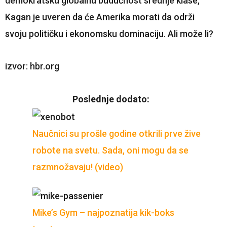
demokratsku globalnu budućnost srednje klase,
Kagan je uveren da će Amerika morati da održi
svoju političku i ekonomsku dominaciju. Ali može li?
izvor: hbr.org
Poslednje dodato:
Naučnici su prošle godine otkrili prve žive
robote na svetu. Sada, oni mogu da se
razmnožavaju! (video)
Mike’s Gym – najpoznatija kik-boks