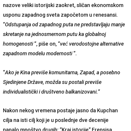
nazove veliki istorijski zaokret, sličan ekonomskom
usponu zapadnog sveta započetom u renesansi.
“
Odstupanja od zapadnog puta ne predstavljaju manje
skretanje na jednosmernom putu ka globalnoj
homogenosti
“, piše on, “
već verodostojne alternative
zapadnom modelu modernosti
“.
“
Ako je Kina previše komunitarna, Zapad, a posebno
Sjedinjene Države, možda su postali previše
individualistički i društveno balkanizovani.
“
Nakon nekog vremena postaje jasno da Kupchan
cilja na isti cilj koji je u poslednje dve decenije
napalo mnoštvo drugih: “Kraj istorije“ Frensisa