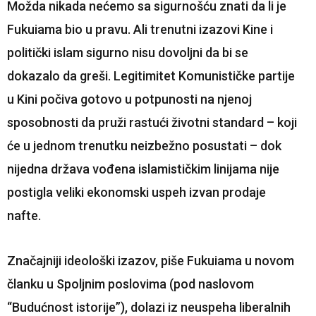
Možda nikada nećemo sa sigurnošću znati da li je
Fukuiama bio u pravu. Ali trenutni izazovi Kine i
politički islam sigurno nisu dovoljni da bi se
dokazalo da greši. Legitimitet Komunističke partije
u Kini počiva gotovo u potpunosti na njenoj
sposobnosti da pruži rastući životni standard – koji
će u jednom trenutku neizbežno posustati – dok
nijedna država vođena islamističkim linijama nije
postigla veliki ekonomski uspeh izvan prodaje
nafte.
Značajniji ideološki izazov, piše Fukuiama u novom
članku u Spoljnim poslovima (pod naslovom
“Budućnost istorije”), dolazi iz neuspeha liberalnih