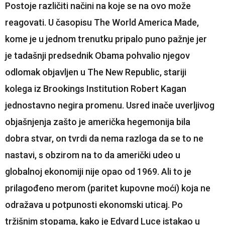
Postoje različiti načini na koje se na ovo može
reagovati. U časopisu The World America Made,
kome je u jednom trenutku pripalo puno pažnje jer
je tadašnji predsednik Obama pohvalio njegov
odlomak objavljen u The New Republic, stariji
kolega iz Brookings Institution Robert Kagan
jednostavno negira promenu. Usred inače uverljivog
objašnjenja zašto je američka hegemonija bila
dobra stvar, on tvrdi da nema razloga da se to ne
nastavi, s obzirom na to da američki udeo u
globalnoj ekonomiji nije opao od 1969. Ali to je
prilagođeno merom (paritet kupovne moći) koja ne
odražava u potpunosti ekonomski uticaj. Po
tržišnim stopama, kako je Edvard Luce istakao u