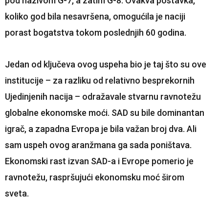
pod nazivom G-7, a zatim G-8. Ovakva postavka,
koliko god bila nesavršena, omogućila je naciji
porast bogatstva tokom poslednjih 60 godina.
Jedan od ključeva ovog uspeha bio je taj što su ove
institucije – za razliku od relativno besprekornih
Ujedinjenih nacija – odražavale stvarnu ravnotežu
globalne ekonomske moći. SAD su bile dominantan
igrač, a zapadna Evropa je bila važan broj dva. Ali
sam uspeh ovog aranžmana ga sada poništava.
Ekonomski rast izvan SAD-a i Evrope pomerio je
ravnotežu, raspršujući ekonomsku moć širom
sveta.