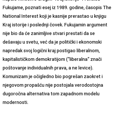
Fukujame, poznati esej iz 1989. godine, časopis The
National Interest koji je kasnije prerastao u knjigu
Kraj istorije i poslednji čovek. Fukujamin argument
nije bio da će zanimljive stvari prestati da se
dešavaju u svetu, već da je politički i ekonomski
napredak svoj logični kraj postigao liberalnom,
kapitalističkom demokratijom (“liberalna“ znači
poštovanje individualnih prava, a ne levice).
Komunizam je očigledno bio pogrešan zaokret i
njegovom propašću nije postojala verodostojna
dugoročna alternativa tom zapadnom modelu
modernosti.