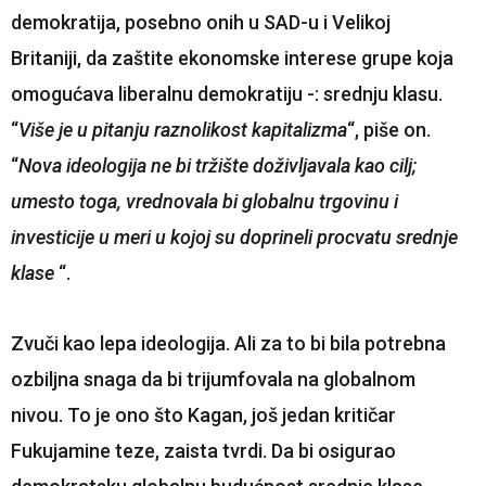
demokratija, posebno onih u SAD-u i Velikoj
Britaniji, da zaštite ekonomske interese grupe koja
omogućava liberalnu demokratiju -: srednju klasu.
“
Više je u pitanju raznolikost kapitalizma
“, piše on.
“
Nova ideologija ne bi tržište doživljavala kao cilj;
umesto toga, vrednovala bi globalnu trgovinu i
investicije u meri u kojoj su doprineli procvatu srednje
klase
“.
Zvuči kao lepa ideologija. Ali za to bi bila potrebna
ozbiljna snaga da bi trijumfovala na globalnom
nivou. To je ono što Kagan, još jedan kritičar
Fukujamine teze, zaista tvrdi. Da bi osigurao