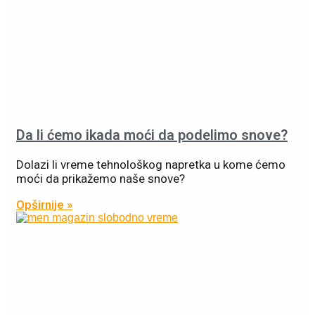
Da li ćemo ikada moći da podelimo snove?
Dolazi li vreme tehnološkog napretka u kome ćemo
moći da prikažemo naše snove?
Opširnije »