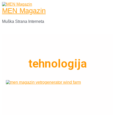
Skip
to
MEN Magazin
content
Muška Strana Interneta
Main
Menu
tehnologija