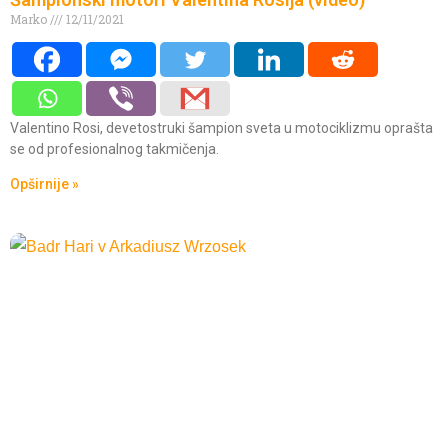
Marko
12/11/2021
Valentino Rosi, devetostruki šampion sveta u motociklizmu oprašta
se od profesionalnog takmičenja.
Opširnije »