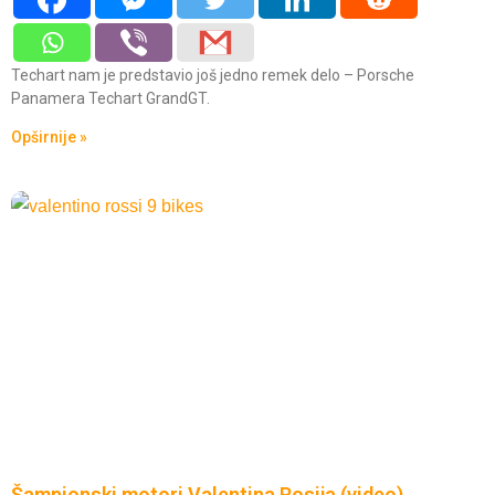
Techart nam je predstavio još jedno remek delo – Porsche
Panamera Techart GrandGT.
Opširnije »
Šampionski motori Valentina Rosija (video)