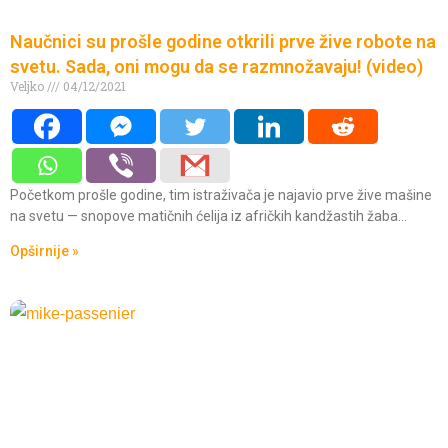
Naučnici su prošle godine otkrili prve žive robote na
svetu. Sada, oni mogu da se razmnožavaju! (video)
Veljko
04/12/2021
Početkom prošle godine, tim istraživača je najavio prve žive mašine
na svetu — snopove matičnih ćelija iz afričkih kandžastih žaba…
Opširnije »