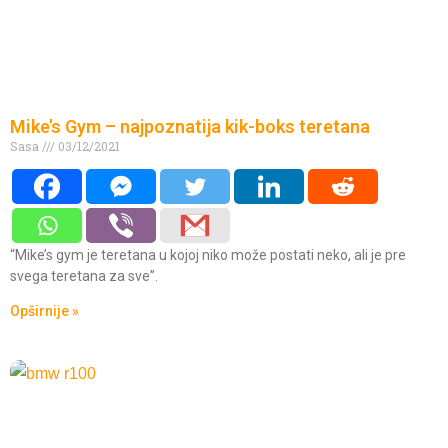
Mike’s Gym – najpoznatija kik-boks teretana
Sasa
03/12/2021
“Mike’s gym je teretana u kojoj niko može postati neko, ali je pre
svega teretana za sve”.
Opširnije »