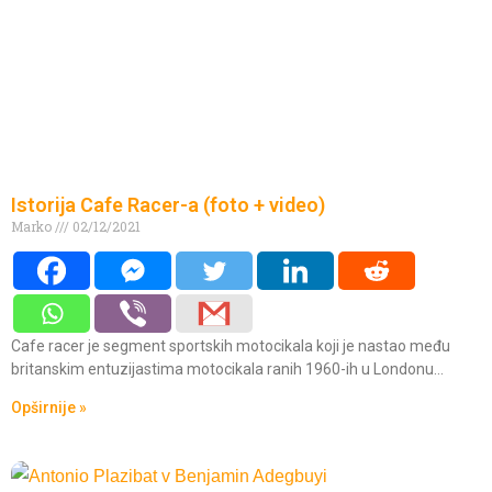
Istorija Cafe Racer-a (foto + video)
Marko
02/12/2021
Cafe racer je segment sportskih motocikala koji je nastao među
britanskim entuzijastima motocikala ranih 1960-ih u Londonu…
Opširnije »