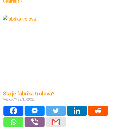
Opširnije »
Šta je fabrika trolova?
Veljko
19/11/2021