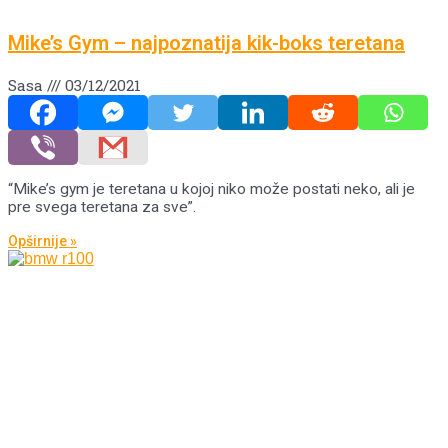
Mike’s Gym – najpoznatija kik-boks teretana
Sasa
03/12/2021
“Mike’s gym je teretana u kojoj niko može postati neko, ali je
pre svega teretana za sve”.
Opširnije »