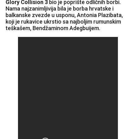
Glory Collision 3
bio je poprište odličnih borbi.
Nama najzanimljivija bila je borba hrvatske i
balkanske zvezde u usponu, Antonia Plazibata,
koji je rukavice ukrstio sa najboljim rumunskim
teškašem, Bendžaminom Adegbuijem.