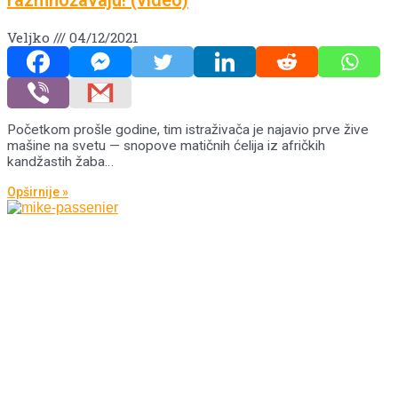
Veljko
04/12/2021
Početkom prošle godine, tim istraživača je najavio prve žive
mašine na svetu — snopove matičnih ćelija iz afričkih
kandžastih žaba…
Opširnije »