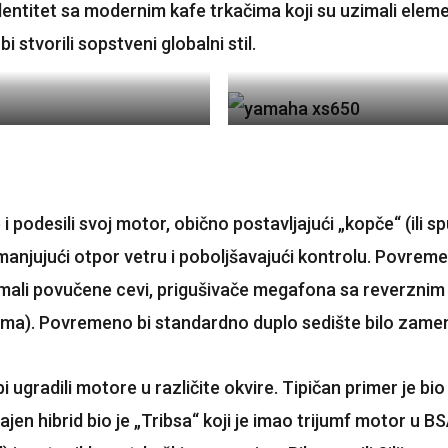
dentitet sa modernim kafe trkačima koji su uzimali elemen
 stvorili sopstveni globalni stil.
i podesili svoj motor, obično postavljajući „kopče“ (ili
njujući otpor vetru i poboljšavajući kontrolu. Povremen
 imali povučene cevi, prigušivače megafona sa reverzni
rima). Povremeno bi standardno duplo sedište bilo zame
 bi ugradili motore u različite okvire. Tipičan primer je
n hibrid bio je „Tribsa“ koji je imao trijumf motor u BSA 