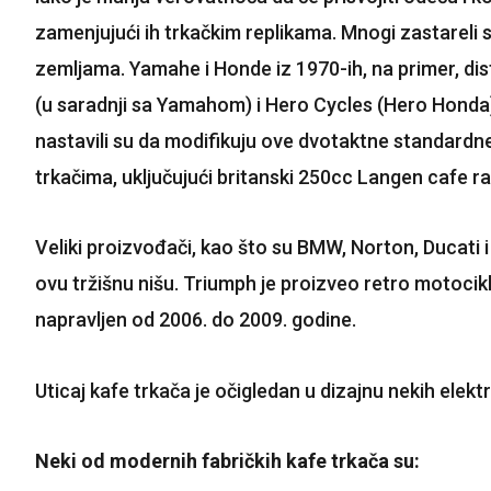
zamenjujući ih trkačkim replikama. Mnogi zastareli s
zemljama. Yamahe i Honde iz 1970-ih, na primer, dist
(u saradnji sa Yamahom) i Hero Cycles (Hero Honda). 
nastavili su da modifikuju ove dvotaktne standardn
trkačima, uključujući britanski 250cc Langen cafe r
Veliki proizvođači, kao što su BMW, Norton, Ducati i
ovu tržišnu nišu. Triumph je proizveo retro motocikl
napravljen od 2006. do 2009. godine.
Uticaj kafe trkača je očigledan u dizajnu nekih elek
Neki od modernih fabričkih kafe trkača su: