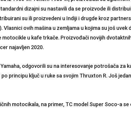
tandardni dizajni su nastavili da se proizvode ili distrib
ribuirani su ili proizvedeni u Indiji i drugde kroz partn
Vlasnici ovih mašina u zemljama u kojima su još uvek dost
e motocikle u kafe trkače. Proizvođači novijih dvotaktn
acer najavljen 2020.
 Yamaha, odgovorili su na interesovanje potrošača za kafe
 po principu ključ u ruke sa svojim Thruxton R. Još jeda
tričnih motocikala, na primer, TC model Super Soco-a se 