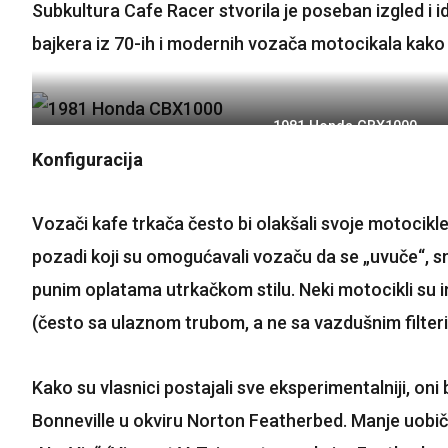
Subkultura Cafe Racer stvorila je poseban izgled i i
bajkera ​​iz 70-ih i modernih vozača motocikala kako bi
1981 Honda CBX1000
Konfiguracija
Vozači kafe trkača često bi olakšali svoje motocikle 
pozadi koji su omogućavali vozaču da se „uvuče“, sma
punim oplatama utrkačkom stilu. Neki motocikli su
(često sa ulaznom trubom, a ne sa vazdušnim filte
Kako su vlasnici postajali sve eksperimentalniji, oni
Bonneville u okviru Norton Featherbed. Manje uobičaje