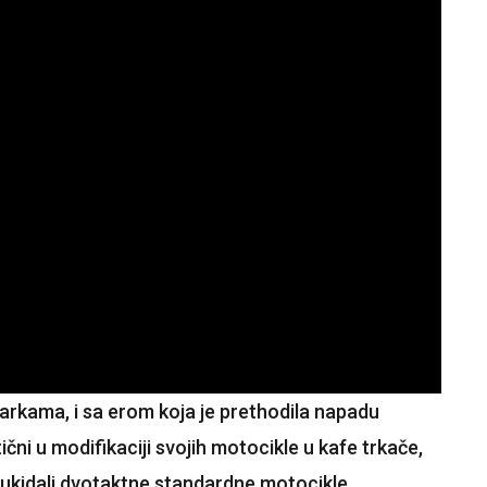
rkama, i sa erom koja je prethodila napadu
ni u modifikaciji svojih motocikle u kafe trkače,
m ukidali dvotaktne standardne motocikle,