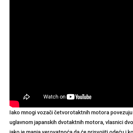
Iako mnogi vozači četvorotaktnih motora povezuju 
uglavnom japanskih dvotaktnih motora, vlasnici dvota
iako je manja verovatnoća da će prisvojiti odeću 