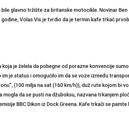
ć bile glavno tržište za britanske motocikle. Novinar Be
3. godine, Volas Vis je tvrdio da je termin kafe trkač prvo
ura koja je želela da pobegne od porazne konvencije sum
im je status i omogućilo im da se voze između transportn
 “tonu”, (100 milja na sat (160 km/h)), duž rute kojom bi 
sma mogla da se pusti na džuboksu, nazvana trkanjem ploč
e emisije BBC Dikon iz Dock Greena. Kafe trkači se pamte k