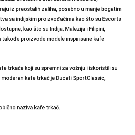
uiraju iz preostalih zaliha, posebno u manje bogatim
erstva sa indijskim proizvođačima kao što su Escorts
upne, kao što su Indija, Malezija i Filipini,
ih takođe proizvode modele inspirisane kafe
 trkače koji su spremni za vožnju i iskoristili su
n moderan kafe trkač je Ducati SportClassic,
obično naziva kafe trkač.