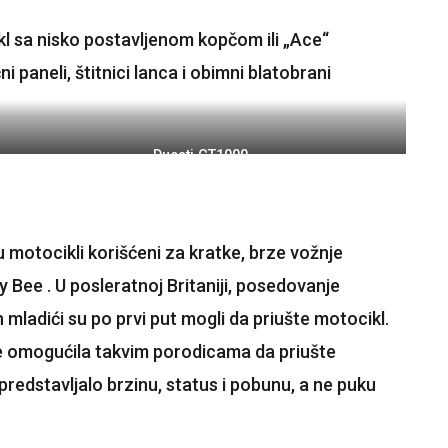
kl sa nisko postavljenom kopčom ili „Ace“
paneli, štitnici lanca i obimni blatobrani
Ducati GT1000
motocikli korišćeni za kratke, brze vožnje
 Bee . U posleratnoj Britaniji, posedovanje
 mladići su po prvi put mogli da priušte motocikl.
je omogućila takvim porodicama da priušte
h predstavljalo brzinu, status i pobunu, a ne puku