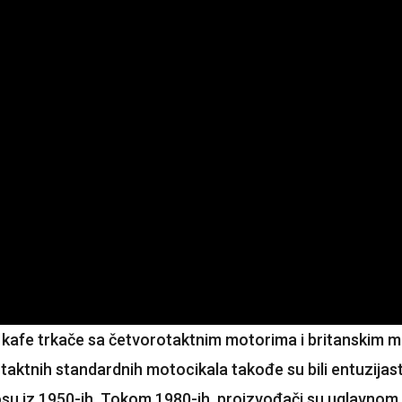
kafe trkače sa četvorotaktnim motorima i britanskim ma
ktnih standardnih motocikala takođe su bili entuzijastič
i kosu iz 1950-ih. Tokom 1980-ih, proizvođači su uglavno