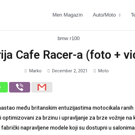
Men Magazin
Auto/Moto
T
rija Cafe Racer-a (foto + v
Marko
December 2, 2021
Moto
 nastao među britanskim entuzijastima motocikala ranih 
i i optimizovani za brzinu i upravljanje za brze vožnje na
 fabrički napravljene modele koji su dostupni u salonima