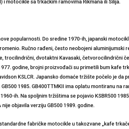
 i motocikle sa trkačkim ramovima Rikmana ili Silija.
ove popularnosti. Do sredine 1970-ih, japanski motocikli 
romenio. Ručno rađeni, često neobojeni aluminijumski rez
, trocilindrični, dvotaktni Kavasaki, četvorocilindrični 
977. godine, brojni proizvođači su primetili bum kafe trk
avidson KSLCR. Japansko domaće tržište počelo je da pr
 i GB500 1985. GB400TTMKII ima oplatu montiranu na r
 1960-ih. Na spoljnim tržištima se pojavio KSBR500 1985
je objavila verziju GB500 1989. godine.
u standardne fabričke motocikle u takozvane „kafe trkač