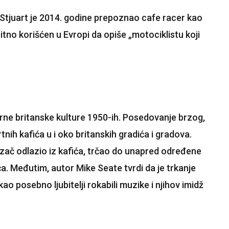
n Stjuart je 2014. godine prepoznao cafe racer kao
bitno korišćen u Evropi da opiše „motociklistu koji
orne britanske kulture 1950-ih. Posedovanje brzog,
ih kafića u i oko britanskih gradića i gradova.
vozač odlazio iz kafića, trčao do unapred određene
a. Međutim, autor Mike Seate tvrdi da je trkanje
ao posebno ljubitelji rokabili muzike i njihov imidž