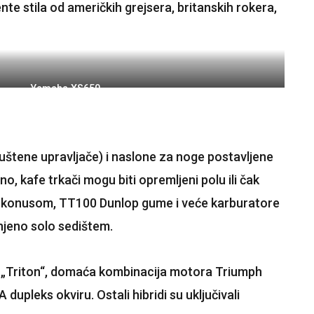
te stila od američkih grejsera, britanskih rokera,
Yamaha XS650
 spuštene upravljače) i naslone za noge postavljene
o, kafe trkači mogu biti opremljeni polu ili čak
m konusom, TT100 Dunlop gume i veće karburatore
njeno solo sedištem.
 bio „Triton“, domaća kombinacija motora Triumph
dupleks okviru. Ostali hibridi su uključivali