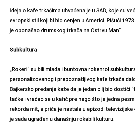
Ideja o kafe trkačima uhvaćena je u SAD, koje su ve
evropski stil koji bi bio cenjen u Americi. Pišući 197
je oponašao drumskog trkača na Ostrvu Man“
Subkultura
„Rokeri“ su bili mlada i buntovna rokenrol subkult
personalizovanog i prepoznatljivog kafe trkača dalo 
Bajkersko predanje kaže da je jedan cilj bio dostići
tačke i vraćao se u kafić pre nego što je jedna pe
rekorda mit, a priča je nastala u epizodi televizijsk
je sada ugrađen u današnju rokabili kulturu.