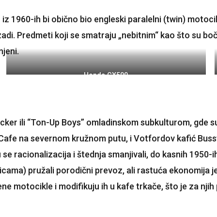
 1960-ih bi obično bio engleski paralelni (twin) motoci
. Predmeti koji se smatraju „nebitnim“ kao što su bočni 
jeni.
Honda CX500
ker ili “Ton-Up Boys” omladinskom subkulturom, gde su 
 Cafe na severnom kružnom putu, i Votfordov kafić Bussy
se racionalizacija i štednja smanjivali, do kasnih 1950-ih
icama) pružali porodični prevoz, ali rastuća ekonomija 
ene motocikle i modifikuju ih u kafe trkače, što je za nji