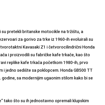
su pretekli britanske motocikle na tržištu, a
ervoari za gorivo za trke iz 1960-ih evoluirali su
četvorotaktni Kavasaki Z1 i četvorocilindrični Honda
ača i proizvodili su fabričke kafe trkače, kao što
avi replike kafe trkača početkom 1980-ih, prvo
am i jedno sedište sa poklopcem. Honda GB500 TT
. godine, sa modernijim ugaonim stilom kako bi se
e“ tako što su ih jednostavno opremali klupskim