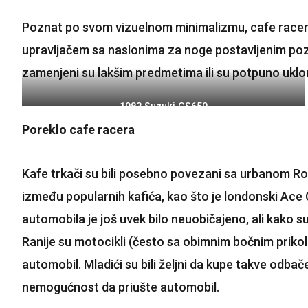
Poznat po svom vizuelnom minimalizmu, cafe racer iz
upravljačem sa naslonima za noge postavljenim pozadi
zamenjeni su lakšim predmetima ili su potpuno uklon
1983 Suzuki GS650
Poreklo cafe racera
Kafe trkači su bili posebno povezani sa urbanom Roc
između popularnih kafića, kao što je londonski Ace
automobila je još uvek bilo neuobičajeno, ali kako su 
Ranije su motocikli (često sa obimnim bočnim prikol
automobil. Mladići su bili željni da kupe takve odbač
nemogućnost da priušte automobil.