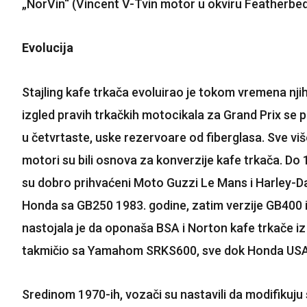
„NorVin“ (Vincent V-Tvin motor u okviru Featherbed)
Evolucija
Stajling kafe trkača evoluirao je tokom vremena njih
izgled pravih trkačkih motocikala za Grand Prix se p
u četvrtaste, uske rezervoare od fiberglasa. Sve više
motori su bili osnova za konverzije kafe trkača. Do 1
su dobro prihvaćeni Moto Guzzi Le Mans i Harley-D
Honda sa GB250 1983. godine, zatim verzije GB400
nastojala je da oponaša BSA i Norton kafe trkače iz
takmičio sa Yamahom SRKS600, sve dok Honda USA ni
Sredinom 1970-ih, vozači su nastavili da modifikuj