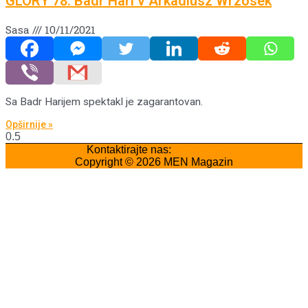
GLORY 78: Badr Hari v Arkadiusz Wrzosek
Sasa
10/11/2021
Sa Badr Harijem spektakl je zagarantovan.
Opširnije »
Kontaktirajte nas:
Marketing
Copyright © 2026
MEN Magazin