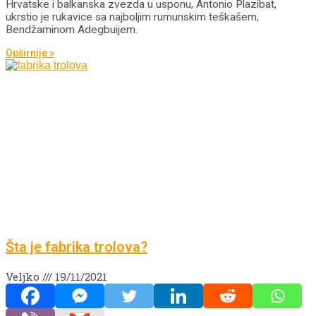
Hrvatske i balkanska zvezda u usponu, Antonio Plazibat,
ukrstio je rukavice sa najboljim rumunskim teškašem,
Bendžaminom Adegbuijem.
Opširnije »
Šta je fabrika trolova?
Veljko
19/11/2021