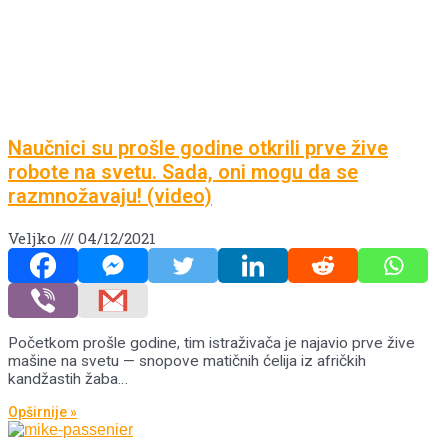
Naučnici su prošle godine otkrili prve žive
robote na svetu. Sada, oni mogu da se
razmnožavaju! (video)
Veljko
04/12/2021
Početkom prošle godine, tim istraživača je najavio prve žive
mašine na svetu — snopove matičnih ćelija iz afričkih
kandžastih žaba…
Opširnije »