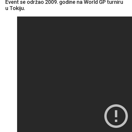
Event se održao 2009. godine na World GP turniru
u Tokiju.