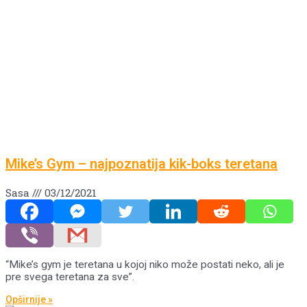
Mike’s Gym – najpoznatija kik-boks teretana
Sasa
03/12/2021
“Mike’s gym je teretana u kojoj niko može postati neko, ali je
pre svega teretana za sve”.
Opširnije »