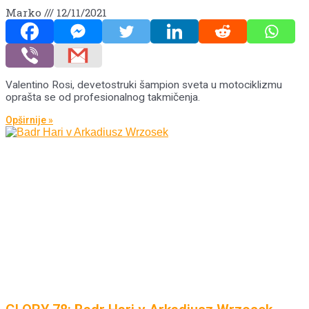
Marko
12/11/2021
Valentino Rosi, devetostruki šampion sveta u motociklizmu
oprašta se od profesionalnog takmičenja.
Opširnije »