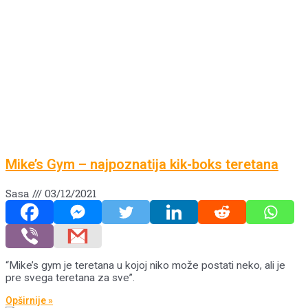
Mike’s Gym – najpoznatija kik-boks teretana
Sasa
03/12/2021
“Mike’s gym je teretana u kojoj niko može postati neko, ali je
pre svega teretana za sve”.
Opširnije »