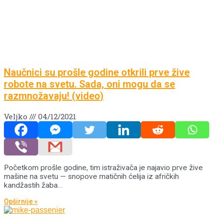
Naučnici su prošle godine otkrili prve žive
robote na svetu. Sada, oni mogu da se
razmnožavaju! (video)
Veljko
04/12/2021
Početkom prošle godine, tim istraživača je najavio prve žive
mašine na svetu — snopove matičnih ćelija iz afričkih
kandžastih žaba…
Opširnije »