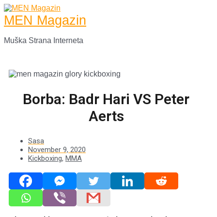
Skip
to
MEN Magazin
content
Muška Strana Interneta
Main
Menu
Borba: Badr Hari VS Peter
Aerts
Sasa
November 9, 2020
Kickboxing
,
MMA