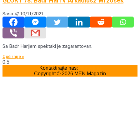
GLORY 78: Badr Hari v Arkadiusz Wrzosek
Sasa
10/11/2021
Sa Badr Harijem spektakl je zagarantovan.
Opširnije »
Kontaktirajte nas:
Marketing
Copyright © 2026
MEN Magazin