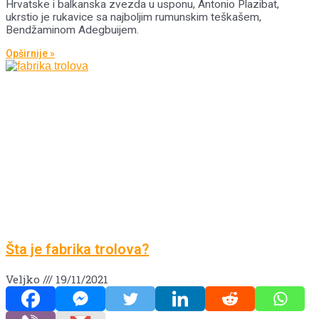
Hrvatske i balkanska zvezda u usponu, Antonio Plazibat,
ukrstio je rukavice sa najboljim rumunskim teškašem,
Bendžaminom Adegbuijem.
Opširnije »
Šta je fabrika trolova?
Veljko
19/11/2021