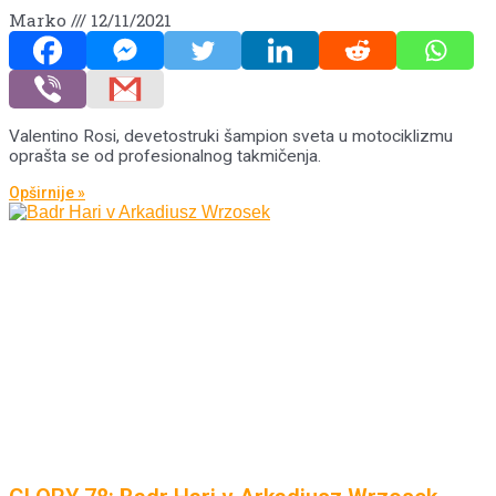
Marko
12/11/2021
Valentino Rosi, devetostruki šampion sveta u motociklizmu
oprašta se od profesionalnog takmičenja.
Opširnije »