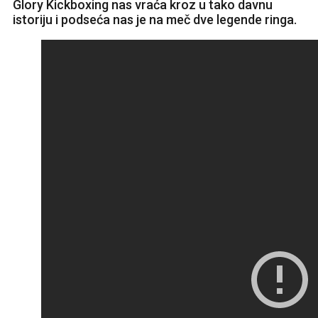
Glory Kickboxing nas vraća kroz u tako davnu
istoriju i podseća nas je na meč dve legende ringa.