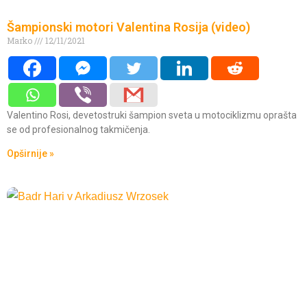
Šampionski motori Valentina Rosija (video)
Marko
12/11/2021
Valentino Rosi, devetostruki šampion sveta u motociklizmu oprašta
se od profesionalnog takmičenja.
Opširnije »