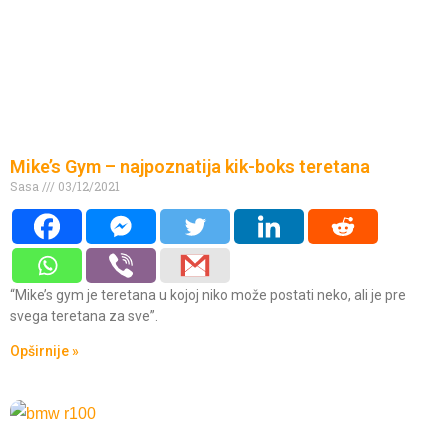
Mike’s Gym – najpoznatija kik-boks teretana
Sasa
03/12/2021
“Mike’s gym je teretana u kojoj niko može postati neko, ali je pre
svega teretana za sve”.
Opširnije »