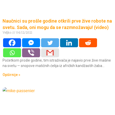
Naučnici su prošle godine otkrili prve žive robote na
svetu. Sada, oni mogu da se razmnožavaju! (video)
Veljko
04/12/2021
Početkom prošle godine, tim istraživača je najavio prve žive mašine
na svetu — snopove matičnih ćelija iz afričkih kandžastih žaba…
Opširnije »