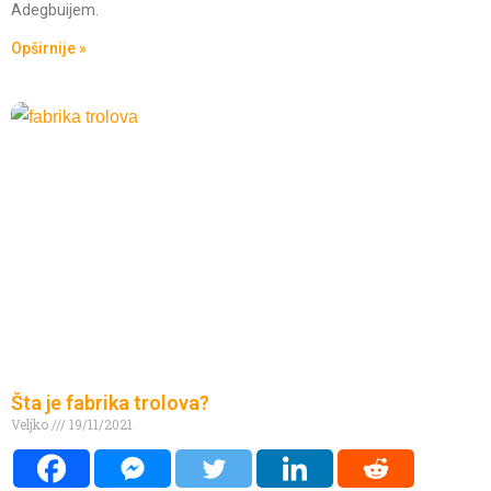
Adegbuijem.
Opširnije »
Šta je fabrika trolova?
Veljko
19/11/2021