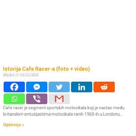
Istorija Cafe Racer-a (foto + video)
Marko
02/12/2021
Cafe racer je segment sportskih motocikala koji je nastao među
britanskim entuzijastima motocikala ranih 1960-ih u Londonu…
Opširnije »