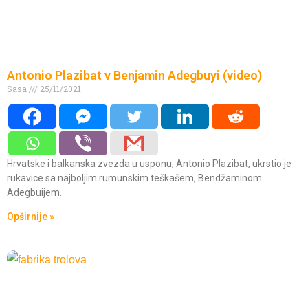
Antonio Plazibat v Benjamin Adegbuyi (video)
Sasa
25/11/2021
Hrvatske i balkanska zvezda u usponu, Antonio Plazibat, ukrstio je
rukavice sa najboljim rumunskim teškašem, Bendžaminom
Adegbuijem.
Opširnije »