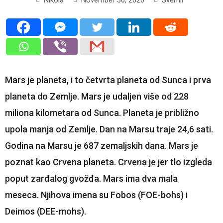
Mars je planeta, i to četvrta planeta od Sunca i prva
planeta do Zemlje. Mars je udaljen više od 228
miliona kilometara od Sunca. Planeta je približno
upola manja od Zemlje. Dan na Marsu traje 24,6 sati.
Godina na Marsu je 687 zemaljskih dana. Mars je
poznat kao Crvena planeta. Crvena je jer tlo izgleda
poput zarđalog gvožđa. Mars ima dva mala
meseca. Njihova imena su Fobos (FOE-bohs) i
Deimos (DEE-mohs).