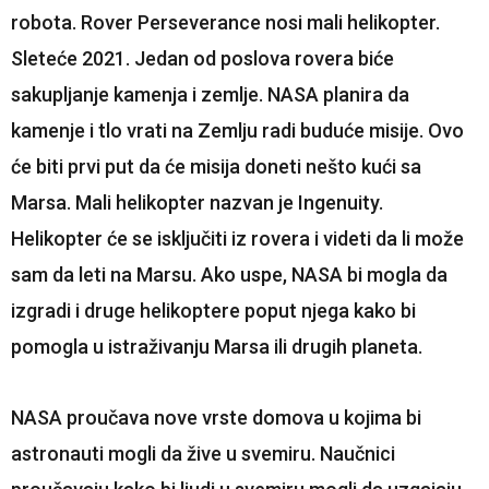
robota. Rover Perseverance nosi mali helikopter.
Sleteće 2021. Jedan od poslova rovera biće
sakupljanje kamenja i zemlje. NASA planira da
kamenje i tlo vrati na Zemlju radi buduće misije. Ovo
će biti prvi put da će misija doneti nešto kući sa
Marsa. Mali helikopter nazvan je Ingenuity.
Helikopter će se isključiti iz rovera i videti da li može
sam da leti na Marsu. Ako uspe, NASA bi mogla da
izgradi i druge helikoptere poput njega kako bi
pomogla u istraživanju Marsa ili drugih planeta.
NASA proučava nove vrste domova u kojima bi
astronauti mogli da žive u svemiru. Naučnici