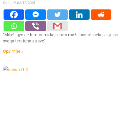
Sasa
03/12/2021
“Mike’s gym je teretana u kojoj niko može postati neko, ali je pre
svega teretana za sve”.
Opširnije »