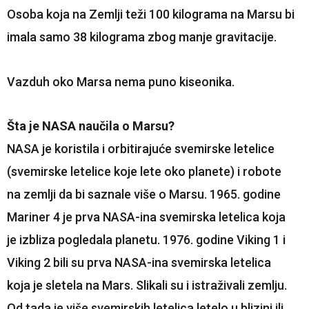
Osoba koja na Zemlji teži 100 kilograma na Marsu bi
imala samo 38 kilograma zbog manje gravitacije.
Vazduh oko Marsa nema puno kiseonika.
Šta je NASA naučila o Marsu?
NASA je koristila i orbitirajuće svemirske letelice
(svemirske letelice koje lete oko planete) i robote
na zemlji da bi saznale više o Marsu. 1965. godine
Mariner 4 je prva NASA-ina svemirska letelica koja
je izbliza pogledala planetu. 1976. godine Viking 1 i
Viking 2 bili su prva NASA-ina svemirska letelica
koja je sletela na Mars. Slikali su i istraživali zemlju.
Od tada je više svemirskih letelica letelo u blizini ili