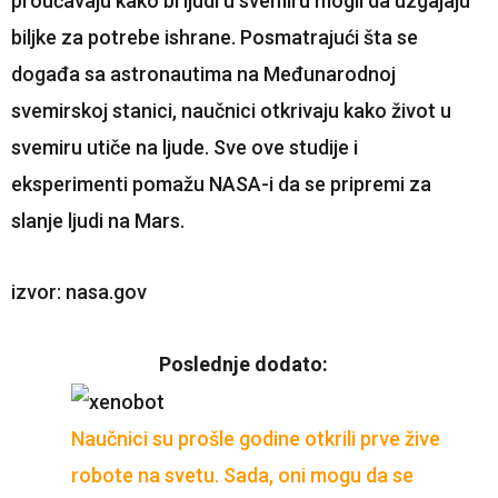
proučavaju kako bi ljudi u svemiru mogli da uzgajaju
biljke za potrebe ishrane. Posmatrajući šta se
događa sa astronautima na Međunarodnoj
svemirskoj stanici, naučnici otkrivaju kako život u
svemiru utiče na ljude. Sve ove studije i
eksperimenti pomažu NASA-i da se pripremi za
slanje ljudi na Mars.
izvor: nasa.gov
Poslednje dodato:
Naučnici su prošle godine otkrili prve žive
robote na svetu. Sada, oni mogu da se