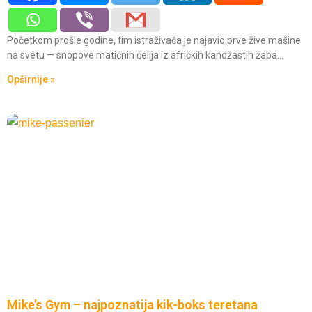
Početkom prošle godine, tim istraživača je najavio prve žive mašine
na svetu — snopove matičnih ćelija iz afričkih kandžastih žaba…
Opširnije »
Mike’s Gym – najpoznatija kik-boks teretana