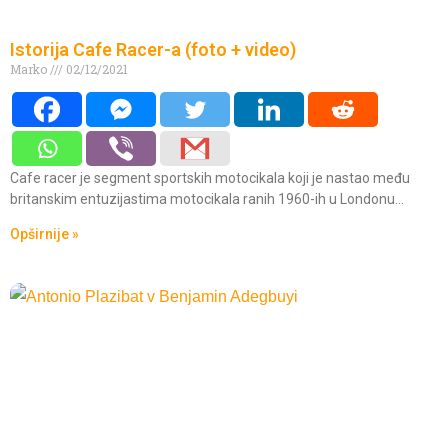
Istorija Cafe Racer-a (foto + video)
Marko
02/12/2021
Cafe racer je segment sportskih motocikala koji je nastao među
britanskim entuzijastima motocikala ranih 1960-ih u Londonu…
Opširnije »