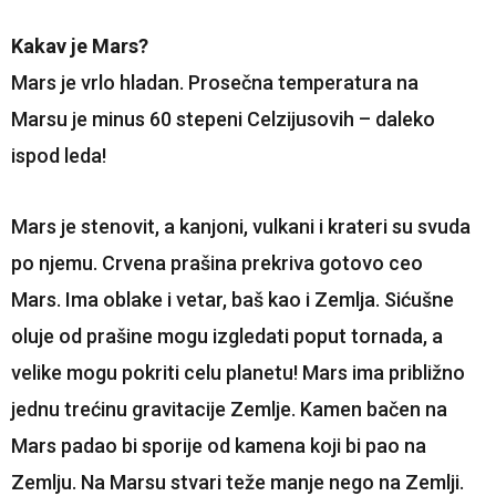
Kakav je Mars?
Mars je vrlo hladan. Prosečna temperatura na
Marsu je minus 60 stepeni Celzijusovih – daleko
ispod leda!
Mars je stenovit, a kanjoni, vulkani i krateri su svuda
po njemu. Crvena prašina prekriva gotovo ceo
Mars. Ima oblake i vetar, baš kao i Zemlja. Sićušne
oluje od prašine mogu izgledati poput tornada, a
velike mogu pokriti celu planetu! Mars ima približno
jednu trećinu gravitacije Zemlje. Kamen bačen na
Mars padao bi sporije od kamena koji bi pao na
Zemlju. Na Marsu stvari teže manje nego na Zemlji.