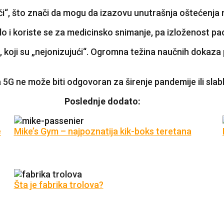
ći“, što znači da mogu da izazovu unutrašnja oštećenja 
 i koriste se za medicinsko snimanje, pa izloženost pac
, koji su „nejonizujući“. Ogromna težina naučnih dokaza 
 5G ne može biti odgovoran za širenje pandemije ili slab
Poslednje dodato:
e
Mike’s Gym – najpoznatija kik-boks teretana
Šta je fabrika trolova?