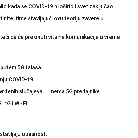
ilo kada se COVID-19 proširio i svet zaključao.
nite, time stavljajući ovu teoriju zavere u
eteći da će prekinuti vitalne komunikacije u vreme
i putem 5G talasa.
enju COVID-19.
rđenih slučajeva – i nema 5G predajnike.
 4G i Wi-Fi.
stavljaju opasnost.