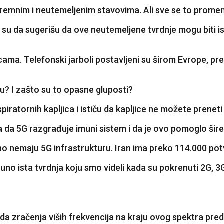
tremnim i neutemeljenim stavovima. Ali sve se to promen
 su da sugerišu da ove neutemeljene tvrdnje mogu biti isti
ulicama. Telefonski jarboli postavljeni su širom Evrope, pr
u? I zašto su to opasne gluposti?
ratornih kapljica i ističu da kapljice ne možete prenet
ja da 5G razgrađuje imuni sistem i da je ovo pomoglo šir
 nemaju 5G infrastrukturu. Iran ima preko 114.000 potv
uno ista tvrdnja koju smo videli kada su pokrenuti 2G, 3G,
da zračenja viših frekvencija na kraju ovog spektra pred