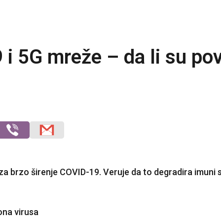
 i 5G mreže – da li su po
v za brzo širenje COVID-19. Veruje da to degradira imuni 
ona virusa