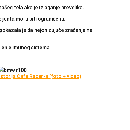
našeg tela ako je izlaganje preveliko.
ijenta mora biti ograničena.
pokazala je da nejonizujuće zračenje ne
ljenje imunog sistema.
Istorija Cafe Racer-a (foto + video)