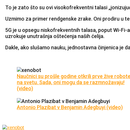
To je zato što su ovi visokofrekventni talasi „jonizuju
Uzmimo za primer rendgenske zrake. Oni prodiru u telo
5G je u opsegu niskofrekventnih talasa, poput Wi-Fi-a
uzrokuje unutrašnja oštećenja naših ćelija.
Dakle, ako slušamo nauku, jednostavna činjenica je da
Naučnici su prošle godine otkrili prve žive robot
na svetu. Sada, oni mogu da se razmnožavaju!
(video)
Antonio Plazibat v Benjamin Adegbuyi (video)