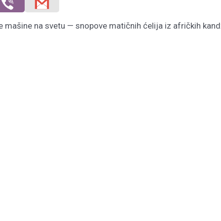
e mašine na svetu — snopove matičnih ćelija iz afričkih kan