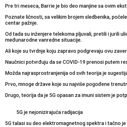
Pre tri meseca, Barrie je bio deo manjine sa ovim eks
Poznate ličnosti, sa velikim brojem sledbenika, počele
centar pažnje.
Od tada su inženjere telekoma pljuvali, pretili i jurili 
međunarodne vanredne situacije.
Ali koje su tvrdnje koju zapravo podgrevaju ovu zaver
Naučnici potvrđuju da se COVID-19 prenosi putem respi
Možda najrasprostranjenija od svih teorija je sugesti
Prvo, mnoge države koje su najviše pogođene trenutno
Drugo, teorija da je 5G opasan za imuni sistem je potp
5G je nejonizirajuća radijacija
5G talasi su deo elektromagnetnog spektra i tačno je 