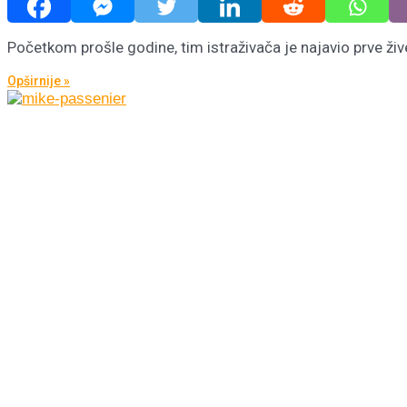
Početkom prošle godine, tim istraživača je najavio prve živ
Opširnije »