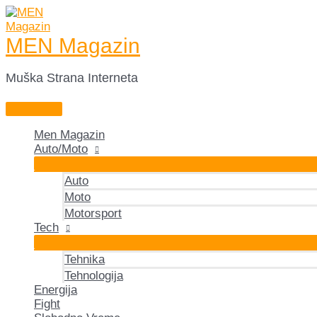
Skip
to
content
MEN Magazin
Muška Strana Interneta
Main
Menu
Men Magazin
Auto/Moto
Auto
Moto
Motorsport
Tech
Tehnika
Tehnologija
Energija
Fight