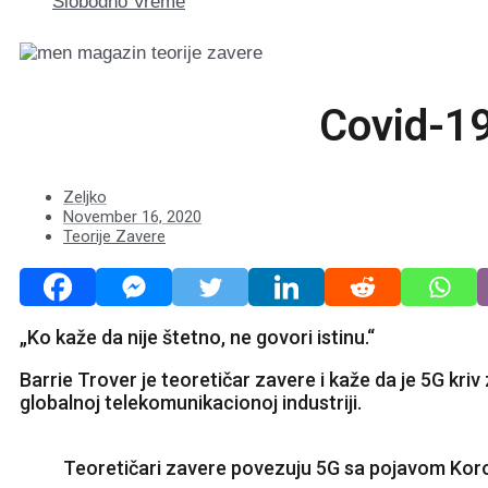
Slobodno Vreme
Covid-19
Zeljko
November 16, 2020
Teorije Zavere
„Ko kaže da nije štetno, ne govori istinu.“
Barrie Trover je teoretičar zavere i kaže da je 5G kri
globalnoj telekomunikacionoj industriji.
Teoretičari zavere povezuju 5G sa pojavom Kor