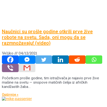
Naučnici su prošle godine otkrili prve žive
robote na svetu. Sada, oni mogu da se
razmnožavaju! (video)
Veljko
04/12/2021
Početkom prošle godine, tim istraživača je najavio prve žive
mašine na svetu — snopove matičnih ćelija iz afričkih
kandžastih žaba…
Opširnije »