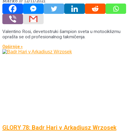
Marko
12/11/2021
Valentino Rosi, devetostruki šampion sveta u motociklizmu
oprašta se od profesionalnog takmičenja.
Opširnije »
GLORY 78: Badr Hari v Arkadiusz Wrzosek