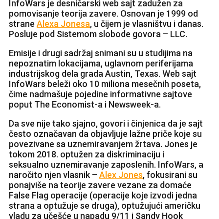
InfoWars je desničarski web sajt zadužen za
pomovisanje teorija zavere. Osnovan je 1999 od
strane
Alexa Jonesa
, u čijem je vlasništvu i danas.
Posluje pod Sistemom slobode govora – LLC.
Emisije i drugi sadržaj snimani su u studijima na
nepoznatim lokacijama, uglavnom periferijama
industrijskog dela grada Austin, Texas. Web sajt
InfoWars beleži oko 10 miliona mesečnih poseta,
čime nadmašuje pojedine informativne sajtove
poput The Economist-a i Newsweek-a.
Da sve nije tako sjajno, govori i činjenica da je sajt
često označavan da objavljuje lažne priče koje su
povezivane sa uznemiravanjem žrtava. Jones je
tokom 2018. optužen za diskriminaciju i
seksualno uznemiravanje zaposlenih. InfoWars, a
naročito njen vlasnik –
Alex Jones
, fokusirani su
ponajviše na teorije zavere vezane za domaće
False Flag operacije (operacije koje izvodi jedna
strana a optužuje se druga), optužujući američku
vladu za učešće u napadu 9/11 i Sandy Hook