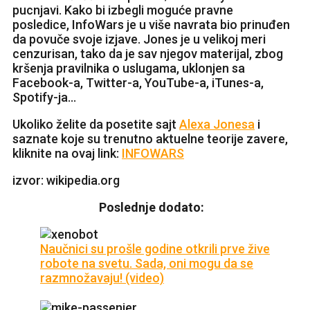
pucnjavi. Kako bi izbegli moguće pravne
posledice, InfoWars je u više navrata bio prinuđen
da povuče svoje izjave. Jones je u velikoj meri
cenzurisan, tako da je sav njegov materijal, zbog
kršenja pravilnika o uslugama, uklonjen sa
Facebook-a, Twitter-a, YouTube-a, iTunes-a,
Spotify-ja…
Ukoliko želite da posetite sajt
Alexa Jonesa
i
saznate koje su trenutno aktuelne teorije zavere,
kliknite na ovaj link:
INFOWARS
izvor: wikipedia.org
Poslednje dodato:
Naučnici su prošle godine otkrili prve žive
robote na svetu. Sada, oni mogu da se
razmnožavaju! (video)