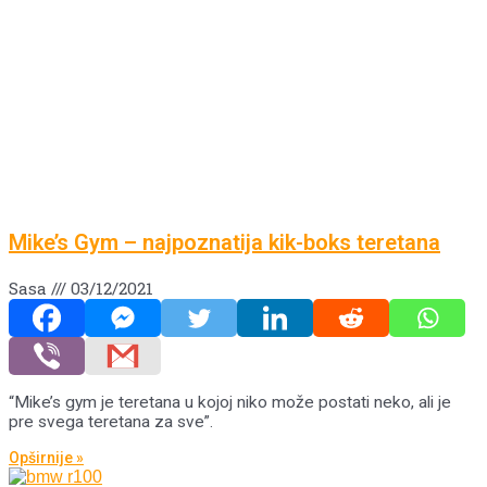
Mike’s Gym – najpoznatija kik-boks teretana
Sasa
03/12/2021
“Mike’s gym je teretana u kojoj niko može postati neko, ali je
pre svega teretana za sve”.
Opširnije »