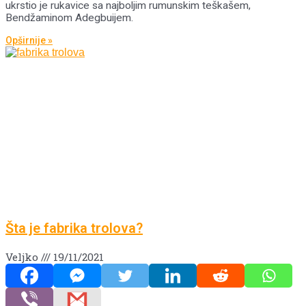
ukrstio je rukavice sa najboljim rumunskim teškašem,
Bendžaminom Adegbuijem.
Opširnije »
Šta je fabrika trolova?
Veljko
19/11/2021