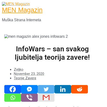
Skip
to
MEN Magazin
content
Muška Strana Interneta
Main
Menu
InfoWars – san svakog
ljubitelja teorija zavere!
Zeljko
November 23, 2020
Teorije Zavere